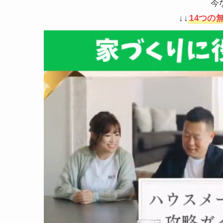
今
↓↓
14つの