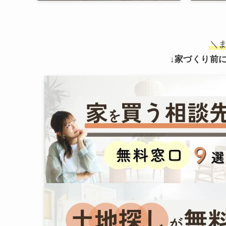
＼
↓
家づくり前