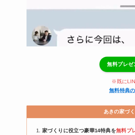
無料プレゼ
※既にLI
無料特典
あきの家づ
家づくりに役立つ豪華14特典を
無料プ