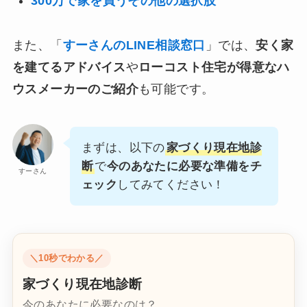
300万で家を買うその他の選択肢
また、「
すーさんのLINE相談窓口
」では、
安く家
を建てるアドバイス
や
ローコスト住宅が得意なハ
ウスメーカーのご紹介
も可能です。
まずは、以下の
家づくり現在地診
断
で
今のあなたに必要な準備をチ
すーさん
ェック
してみてください！
＼10秒でわかる／
家づくり現在地診断
今のあなたに必要なのは？