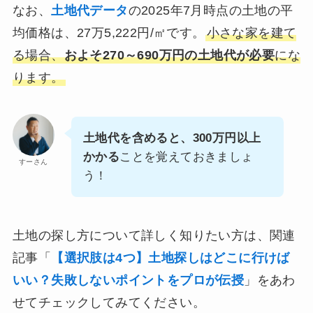
なお、
土地代データ
の2025年7月時点の土地の平
均価格は、27万5,222円/㎡です。
小さな家を建て
る場合、
およそ270～690万円の土地代が必要
にな
ります。
土地代を含めると、300万円以上
かかる
ことを覚えておきましょ
すーさん
う！
土地の探し方について詳しく知りたい方は、関連
記事「
【選択肢は4つ】土地探しはどこに行けば
いい？失敗しないポイントをプロが伝授
」をあわ
せてチェックしてみてください。