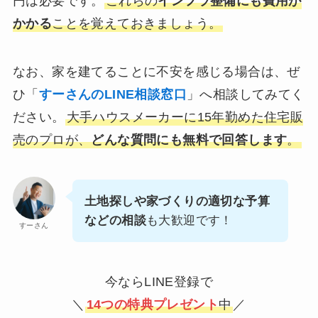
円は必要です。
これらの
インフラ整備にも費用が
かかる
ことを覚えておきましょう。
なお、家を建てることに不安を感じる場合は、ぜ
ひ「
すーさんのLINE相談窓口
」へ相談してみてく
ださい。
大手ハウスメーカーに15年勤めた住宅販
売のプロが、
どんな質問にも無料で回答します
。
土地探しや家づくりの適切な予算
などの相談
も大歓迎です！
すーさん
今ならLINE登録で
＼
14つの特典プレゼント
中
／