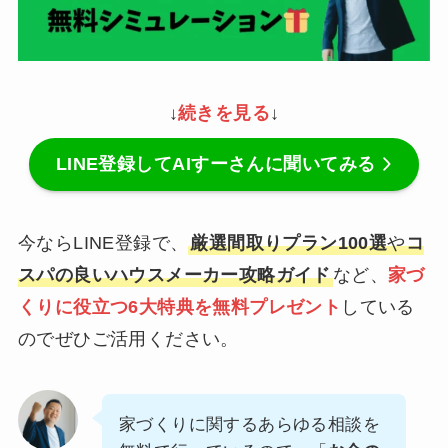
↓
続きを見る
↓
LINE登録してAIすーさんに聞いてみる
今ならLINE登録で、
厳選間取りプラン100選
や
コ
スパの良いハウスメーカー攻略ガイド
など、
家づ
くりに役立つ6大特典を無料プレゼント
している
のでぜひご活用ください。
家づくりに関するあらゆる相談を