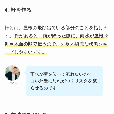
4. 軒を作る
軒とは、屋根の飛び出ている部分のことを指しま
す。
軒があると、
雨が降った際に、雨水が屋根⇒
軒⇒地面の順で伝う
ので、外壁が綺麗な状態をキ
ープしやすいです。
雨水が壁を伝って流れないので、
白い外壁に汚れがつくリスクを減
すーさん
らせる
のです！