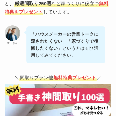
と、
厳選間取り250選
など家づくりに役立つ
無料
特典をプレゼント
しています。
「
ハウスメーカーの営業トークに
流されたくない
」「
家づくりで後
すーさん
悔したくない
」という方はぜひ活
用してみてください。
＼
間取りプラン他
無料特典プレゼント
／