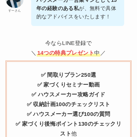
ハウスメーカー営業マンとして15
年の経験のある私
が、無料で具体
すーさん
的なアドバイスをいたします！
今ならLINE登録で
＼
14つの特典プレゼント
中
／
✅ 間取りプラン250選
✅ 家づくりセミナー動画
✅ ハウスメーカー攻略ガイド
✅ 収納計画100のチェックリスト
✅ ハウスメーカー選び100の質問
✅ 家づくり後悔ポイント130のチェックリ
スト
他