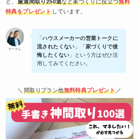
と、
厳選間取り250選
など家づくりに役立つ
無料
特典をプレゼント
しています。
「
ハウスメーカーの営業トークに
流されたくない
」「
家づくりで後
すーさん
悔したくない
」という方はぜひ活
用してみてください。
＼
間取りプラン他
無料特典プレゼント
／