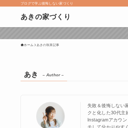
ブログで学ぶ後悔しない家づくり
あきの家づくり
ホーム
あきの執筆記事
あき
– Author –
失敗＆後悔しない
クと化した30代主
Instagram
チして分かりやす