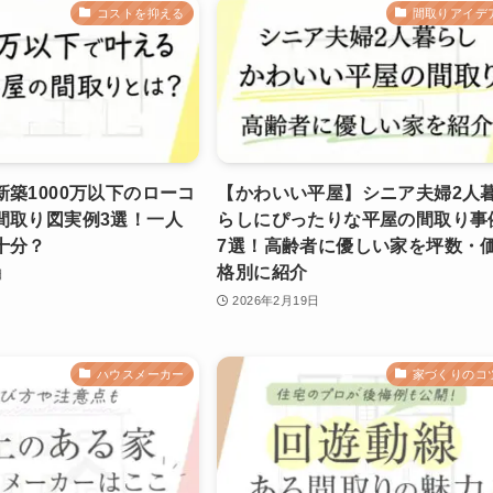
コストを抑える
間取りアイデ
築1000万以下のローコ
【かわいい平屋】シニア夫婦2人
間取り図実例3選！一人
らしにぴったりな平屋の間取り事
十分？
7選！高齢者に優しい家を坪数・
格別に紹介
日
2026年2月19日
ハウスメーカー
家づくりのコ