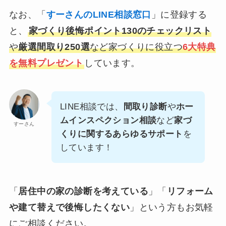
なお、「
すーさんのLINE相談窓口
」に登録する
と、
家づくり後悔ポイント130のチェックリスト
や
厳選間取り250選
など家づくりに役立つ
6大特典
を無料プレゼント
しています。
LINE相談では、
間取り診断
や
ホー
ムインスペクション相談
など
家づ
すーさん
くりに関するあらゆるサポート
を
しています！
「
居住中の家の診断を考えている
」「
リフォーム
や建て替えで後悔したくない
」という方もお気軽
にご相談ください。