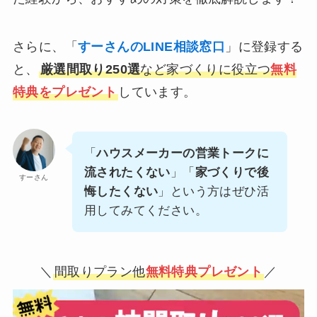
さらに、「
すーさんのLINE相談窓口
」に登録する
と、
厳選間取り250選
など家づくりに役立つ
無料
特典をプレゼント
しています。
「
ハウスメーカーの営業トークに
流されたくない
」「
家づくりで後
すーさん
悔したくない
」という方はぜひ活
用してみてください。
＼
間取りプラン他
無料特典プレゼント
／