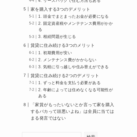
4. リースバックで住む方法もある
家を購入する3つのデメリット
1. 頭金でまとまったお金が必要になる
2. 固定資産税やメンテナンス費用がかか
る
3. 相続問題が生じる
賃貸に住み続ける3つのメリット
1. 初期費用が安い
2. メンテナンス費がかからない
3. 気軽に引っ越しや住み替えができる
賃貸に住み続ける2つのデメリット
1. ずっと料金を支払う必要がある
2. 年齢によっては住めなくなる可能性が
ある
「家賃がもったいないとか言って家を購入
するバカって頭悪いよね」は全員に当ては
まる発言ではない
検索