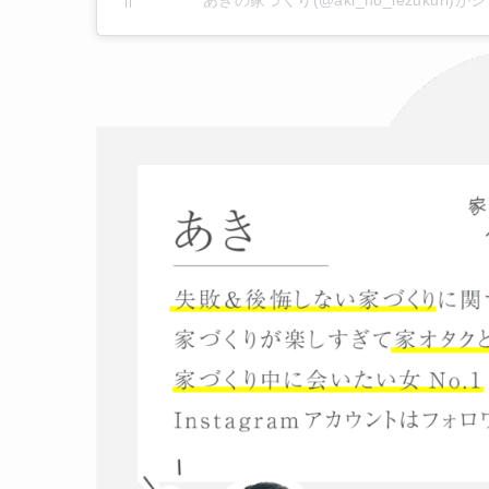
あきの家づくり(@aki_no_iezukuri