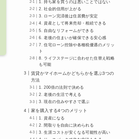
1. 持ち家を買うのは悪いことではない
2. 社会的信用が上がる
3. ローン完済後は住居費が安定
4. 資産として将来売却・相続できる
5. 自由なリフォームができる
6. 老後の住まいが確保できる安心感
7. 住宅ローン控除や各種税優遇のメリッ
ト
8. ライフステージに合わせた住替え戦略
も可能
賃貸かマイホームかどちらかを選ぶ3つの
方法
1. 200倍の法則で決める
2. 老後の生活で考える
3. 現在の住みやすさで選ぶ
家を購入する4つのメリット
1. 資産になる
2. 間取りを自由に決められる
3. 生涯コストが安くなる可能性が高い