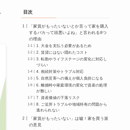
ね
目次
「家賃がもったいないとか言って家を購入
するバカって頭悪いよね」と言われる8つ
の理由
1. 大金を支払う必要があるため
2. 賃貸にはない隠れたコスト
3. 転勤やライフステージの変化に対応し
づらい
4. 相続対策やトラブル対応
5. 自然災害への備えが個人負担になる
6. 離婚時や家庭環境の変化で資産の処理
が難しい
7. 資産価値の下落リスク
8. ご近所トラブルや地域特有の問題から
逃れられない
「家賃がもったいない」は嘘！家を買う派
の意見