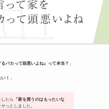
するバカって頭悪いよね』って本当？
」
たい！
」
をしたら
「家を買うのはもったいな
モヤっとしました。