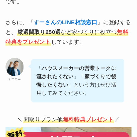
です。
さらに、「
すーさんのLINE相談窓口
」に登録する
と、
厳選間取り250選
など家づくりに役立つ
無料
特典をプレゼント
しています。
「
ハウスメーカーの営業トークに
流されたくない
」「
家づくりで後
すーさん
悔したくない
」という方はぜひ活
用してみてください。
＼
間取りプラン他
無料特典プレゼント
／